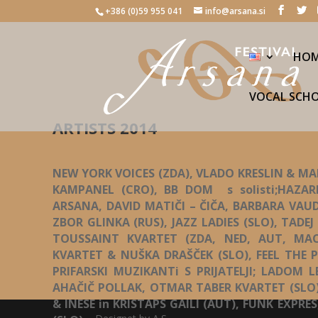
+386 (0)59 955 041
info@arsana.si
HO
VOCAL SCH
ARTISTS 2014
NEW YORK VOICES (ZDA), VLADO KRESLIN & MA
KAMPANEL (CRO), BB DOM s solisti;HAZA
ARSANA, DAVID MATIČI – ČIČA, BARBARA VAUD
ZBOR GLINKA (RUS), JAZZ LADIES (SLO), TADEJ
TOUSSAINT KVARTET (ZDA, NED, AUT, MAC
KVARTET & NUŠKA DRAŠČEK (SLO), FEEL THE 
PRIFARSKI MUZIKANTi S PRIJATELJI; LADOM 
AHAČIČ POLLAK, OTMAR TABER KVARTET (SLO),
& INESE in KRISTAPS GAILI (AUT), FUNK EXPRE