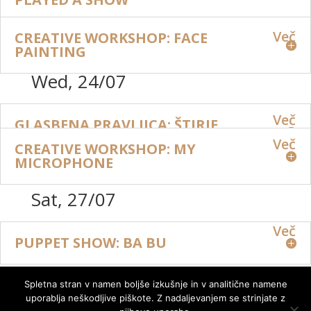
Več
CREATIVE WORKSHOP: FACE
PAINTING
Wed, 24/07
Več
GLASBENA PRAVLJICA: ŠTIRJE
GODCI MAHAJO Z ROBCI
Več
CREATIVE WORKSHOP: MY
MICROPHONE
Sat, 27/07
Več
PUPPET SHOW: BA BU
Spletna stran v namen boljše izkušnje in v analitične namene
uporablja neškodljive piškote. Z nadaljevanjem se strinjate z