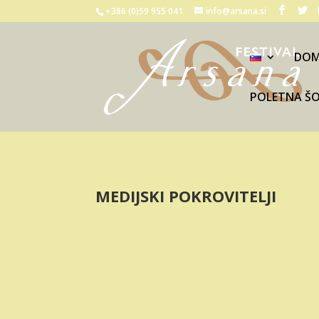
+386 (0)59 955 041
info@arsana.si
DO
POLETNA Š
MEDIJSKI POKROVITELJI