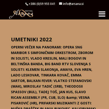
+386 (0)59 955 041
info@arsana.si
UMETNIKI 2022
OPERNI VEČER NA PANORAMI: OPERA SNG
MARIBOR S SIMFONIČNIM ORKESTROM, ZBOROM
IN SOLISTI, VLADO KRESLIN, MALI BOGOVI IN
BELTINŠKA BANDA, BIG BAND RTV SLOVENIJA S
SOLISTI: KLEMEN SLAKONJA, AMAYA, EVA HREN,
LADO LESKOVAR, TINKARA KOVAČ, EMMA
SARTOR, BALKAN FEVER: VLATKO STEFANOVSKI
(MAK), MIROSLAV TADIĆ (SRB), THEODOSII
SPASSOV (BUL), TADEJ TOŠ, JAN KUS, SLAVO
RICAN ASSEMBLY (PR, CUB, SLO) &amp; VESNA
PISAROVIĆ (HR), PRIFARSKI MUZIKANTI Z GOSTI:
NUŠKA DRAŠČEK IN ANJA BUKOVEC, KALIOPI(MAK)