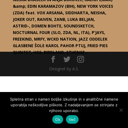
&amp; EDIN KARAMAZOV (BIH), NEW YORK VOICES
(ZDA) feat. VOX ARSANA, SIDDHARTA, NEISHA,
JOKER OUT, RAIVEN, ZANB, LUKA BELJAN,
ASTRID-, DOMEN BOHTE, SOUNDSKETCH,
NOCTURNAL FOUR (SLO, ZDA, NL, ITA), P’JAYS,
FREEKIND, MRFY, WCKD NATION, JAZZ ODDELEK
GLASBENE ŠOLE KAROL PAHOR PTUJ, FRIED PIES
QUINTET, HGS, BIRDLAND, STHENGE…
Designet by A.S.
Spletna stran v namen boljše izkušnje in v analitične namene
uporablja neškodljive piškote. Z nadaljevanjem se strinjate z
njihovo uporabo.
Ok
Več