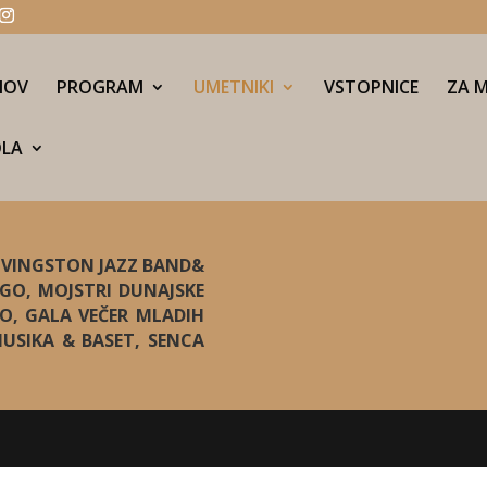
MOV
PROGRAM
UMETNIKI
VSTOPNICE
ZA M
OLA
 LIVINGSTON JAZZ BAND&
GO, MOJSTRI DUNAJSKE
KO, GALA VEČER MLADIH
USIKA & BASET, SENCA