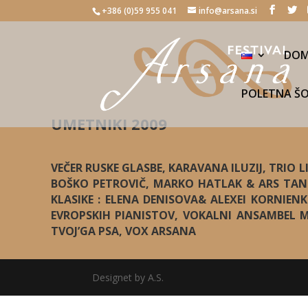
+386 (0)59 955 041
info@arsana.si
DO
POLETNA Š
UMETNIKI 2009
VEČER RUSKE GLASBE, KARAVANA ILUZIJ, TRIO
BOŠKO PETROVIČ, MARKO HATLAK & ARS TAN
KLASIKE : ELENA DENISOVA& ALEXEI KORNIEN
EVROPSKIH PIANISTOV, VOKALNI ANSAMBEL M
TVOJ’GA PSA, VOX ARSANA
Designet by A.S.