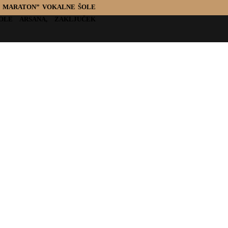
CK MARATON” VOKALNE ŠOLE
OLE ARSANA, ZAKLJUČEK