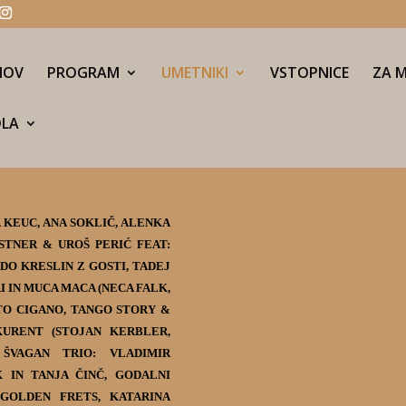
MOV
PROGRAM
UMETNIKI
VSTOPNICE
ZA M
OLA
 KEUC, ANA SOKLIČ, ALENKA
STNER & UROŠ PERIĆ FEAT:
DO KRESLIN Z GOSTI, TADEJ
RI IN MUCA MACA (NECA FALK,
TO CIGANO, TANGO STORY &
KURENT (STOJAN KERBLER,
 ŠVAGAN TRIO: VLADIMIR
 IN TANJA ČINČ, GODALNI
GOLDEN FRETS, KATARINA