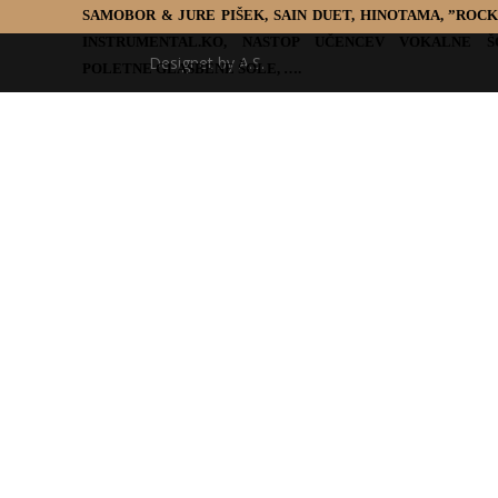
SAMOBOR & JURE PIŠEK, SAIN DUET, HINOTAMA, ”RO
INSTRUMENTAL.KO, NASTOP UČENCEV VOKALNE Š
Designet by A.S.
POLETNE GLASBENE ŠOLE, ….